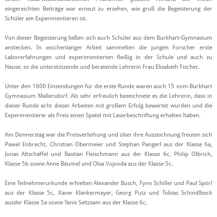
eingereichten Beiträge war erneut zu ersehen, wie groß die Begeisterung der
Schüler am Experimentieren ist.
Von dieser Begeisterung ließen sich auch Schüler aus dem Burkhart-Gymnasium
anstecken. In wochenlanger Arbeit sammelten die jungen Forscher erste
Laborerfahrungen und experimentierten fleißig in der Schule und auch zu
Hause, so die unterstützende und beratende Lehrerin Frau Elisabeth Fischer.
Unter den 1600 Einsendungen für die erste Runde waren auch 15 vom Burkhart
Gymnasium Mallersdorf. Als sehr erfreulich bezeichnete es die Lehrerin, dass in
dieser Runde acht dieser Arbeiten mit großem Erfolg bewertet wurden und die
Experimentierer als Preis einen Spatel mit Laserbeschriftung erhalten haben.
Am Donnerstag war die Preisverleihung und über ihre Auszeichnung freuten sich
Pawel Enbrecht, Christian Obermeier und Stephan Pangerl aus der Klasse 6a,
Jonas Altschäffel und Bastian Fleischmann aus der Klasse 6c, Philip Olbrich,
Klasse 5b sowie Anne Bäumel und Olsa Vojvoda aus der Klasse 5c.
Eine Teilnehmerurkunde erhielten Alexander Busch, Fynn Schiller und Paul Spörl
aus der Klasse 5c, Xaver Klankermayer, Georg Putz und Tobias Schindlbeck
ausder Klasse 5a sowie Yanis Seltzsam aus der Klasse 6c.