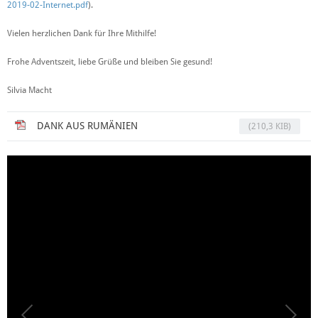
2019-02-Internet.pdf
).
Vielen herzlichen Dank für Ihre Mithilfe!
Frohe Adventszeit, liebe Grüße und bleiben Sie gesund!
Silvia Macht
DANK AUS RUMÄNIEN
(210,3 KIB)