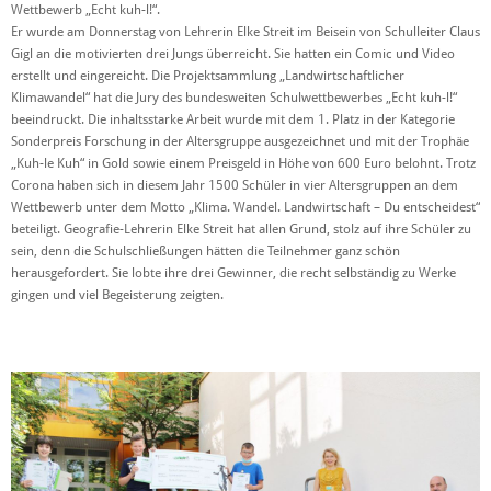
Wettbewerb „Echt kuh-l!“.
Er wurde am Donnerstag von Lehrerin Elke Streit im Beisein von Schulleiter Claus
Gigl an die motivierten drei Jungs überreicht. Sie hatten ein Comic und Video
erstellt und eingereicht. Die Projektsammlung „Landwirtschaftlicher
Klimawandel“ hat die Jury des bundesweiten Schulwettbewerbes „Echt kuh-l!“
beeindruckt. Die inhaltsstarke Arbeit wurde mit dem 1. Platz in der Kategorie
Sonderpreis Forschung in der Altersgruppe ausgezeichnet und mit der Trophäe
„Kuh-le Kuh“ in Gold sowie einem Preisgeld in Höhe von 600 Euro belohnt. Trotz
Corona haben sich in diesem Jahr 1500 Schüler in vier Altersgruppen an dem
Wettbewerb unter dem Motto „Klima. Wandel. Landwirtschaft – Du entscheidest“
beteiligt. Geografie-Lehrerin Elke Streit hat allen Grund, stolz auf ihre Schüler zu
sein, denn die Schulschließungen hätten die Teilnehmer ganz schön
herausgefordert. Sie lobte ihre drei Gewinner, die recht selbständig zu Werke
gingen und viel Begeisterung zeigten.