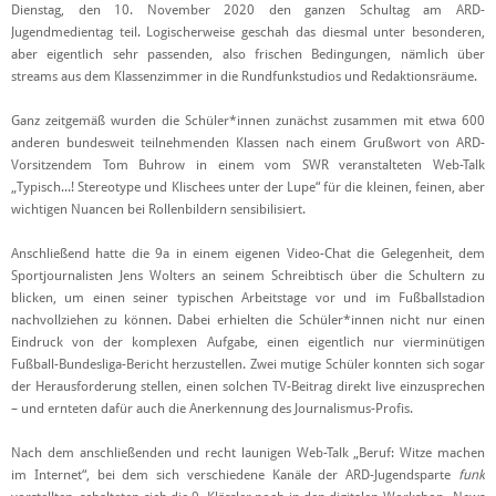
Dienstag, den 10. November 2020 den ganzen Schultag am ARD-
Jugendmedientag teil. Logischerweise geschah das diesmal unter besonderen,
aber eigentlich sehr passenden, also frischen Bedingungen, nämlich über
streams aus dem Klassenzimmer in die Rundfunkstudios und Redaktionsräume.
Ganz zeitgemäß wurden die Schüler*innen zunächst zusammen mit etwa 600
anderen bundesweit teilnehmenden Klassen nach einem Grußwort von ARD-
Vorsitzendem Tom Buhrow in einem vom SWR veranstalteten Web-Talk
„Typisch...! Stereotype und Klischees unter der Lupe“ für die kleinen, feinen, aber
wichtigen Nuancen bei Rollenbildern sensibilisiert.
Anschließend hatte die 9a in einem eigenen Video-Chat die Gelegenheit, dem
Sportjournalisten Jens Wolters an seinem Schreibtisch über die Schultern zu
blicken, um einen seiner typischen Arbeitstage vor und im Fußballstadion
nachvollziehen zu können. Dabei erhielten die Schüler*innen nicht nur einen
Eindruck von der komplexen Aufgabe, einen eigentlich nur vierminütigen
Fußball-Bundesliga-Bericht herzustellen. Zwei mutige Schüler konnten sich sogar
der Herausforderung stellen, einen solchen TV-Beitrag direkt live einzusprechen
– und ernteten dafür auch die Anerkennung des Journalismus-Profis.
Nach dem anschließenden und recht launigen Web-Talk „Beruf: Witze machen
im Internet“, bei dem sich verschiedene Kanäle der ARD-Jugendsparte
funk