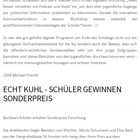
vorstellten, schalteten sich die 9. Klässler noch in den digitalen Workshop „News
besser verstehen mit Podcast und Insta“ ein, um dort eher jugendliche Zugänge
zur politischen Information präsentiert zu bekommen. Gerade die interaktive
Kommentarfunktion in diesem Workshop bewies nebenbei die
ausdifferenzierten Interessenlagen der Schüler*innen. ;-)
So war das gut gefüllte digitale Programm am Ende des Schultags nicht nur ein
gelungener Aufmerksamkeitstest für die 9a, sondern auch der Beweis, dass sich
die öffentlich-rechtlichen Sendeanstalten sehr um ihre junge Zielgruppen
bemühen und dieses Bemühen von den Jugendlichen durchaus honoriert wird –
nämlich mit meinungsstarken Aussagen und echtem Interesse.
OStR Michael Prechtl
ECHT KUHL - SCHÜLER GEWINNEN
SONDERPREIS
Burkhart-Schüler erhalten Sonderpreis Forschung
Die strahlenden Sieger Benedict von Werther, Moritz Schumann und Elias Beck
aus der Geografieklasse 5b freuten sich riesig über ihren Preis aus dem