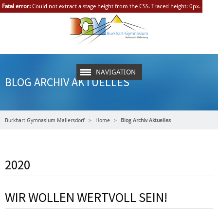
Fatal error:
Could not extract a stage height from the CSS. Traced height: 0px.
NAVIGATION
BLOG ARCHIV AKTUELLES
Burkhart Gymnasium Mallersdorf
Home
Blog Archiv Aktuelles
2020
WIR WOLLEN WERTVOLL SEIN!