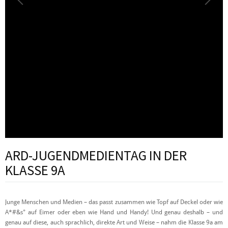
ARD-JUGENDMEDIENTAG IN DER
KLASSE 9A
Junge Menschen und Medien – das passt zusammen wie Topf auf Deckel oder wie
A*#&s° auf Eimer oder eben wie Hand und Handy! Und genau deshalb – und
genau auf diese, auch sprachlich, direkte Art und Weise – nahm die Klasse 9a am