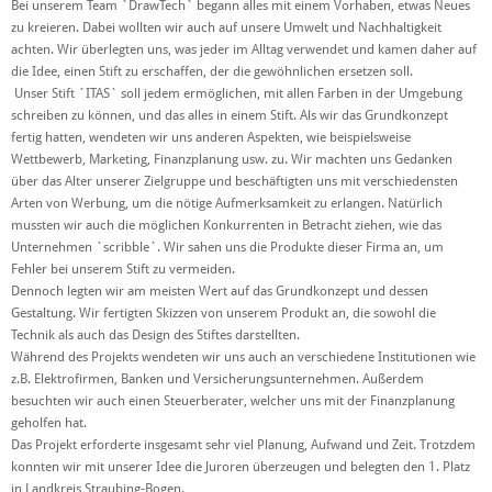
Bei unserem Team `DrawTech` begann alles mit einem Vorhaben, etwas Neues
zu kreieren. Dabei wollten wir auch auf unsere Umwelt und Nachhaltigkeit
achten. Wir überlegten uns, was jeder im Alltag verwendet und kamen daher auf
die Idee, einen Stift zu erschaffen, der die gewöhnlichen ersetzen soll.
Unser Stift ´ITAS` soll jedem ermöglichen, mit allen Farben in der Umgebung
schreiben zu können, und das alles in einem Stift. Als wir das Grundkonzept
fertig hatten, wendeten wir uns anderen Aspekten, wie beispielsweise
Wettbewerb, Marketing, Finanzplanung usw. zu. Wir machten uns Gedanken
über das Alter unserer Zielgruppe und beschäftigten uns mit verschiedensten
Arten von Werbung, um die nötige Aufmerksamkeit zu erlangen. Natürlich
mussten wir auch die möglichen Konkurrenten in Betracht ziehen, wie das
Unternehmen `scribble`. Wir sahen uns die Produkte dieser Firma an, um
Fehler bei unserem Stift zu vermeiden.
Dennoch legten wir am meisten Wert auf das Grundkonzept und dessen
Gestaltung. Wir fertigten Skizzen von unserem Produkt an, die sowohl die
Technik als auch das Design des Stiftes darstellten.
Während des Projekts wendeten wir uns auch an verschiedene Institutionen wie
z.B. Elektrofirmen, Banken und Versicherungsunternehmen. Außerdem
besuchten wir auch einen Steuerberater, welcher uns mit der Finanzplanung
geholfen hat.
Das Projekt erforderte insgesamt sehr viel Planung, Aufwand und Zeit. Trotzdem
konnten wir mit unserer Idee die Juroren überzeugen und belegten den 1. Platz
in Landkreis Straubing-Bogen.