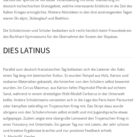
startete der sportliche Teil dieser Veranstaltung mit einer Wanderung im
deutsch-tschechischen Grenzgebiet, welche interessante Einblicke in die Zeit des
Kalten Krieges ermöglichte. Weitere Aktivitäten in den drei anstrengenden Tagen
waren Ski alpin, Skilanglauf und Biathlon.
Die Schülerinnen und Schüler bedanken sich recht herzlich beim Freundeskreis
des Burkhart-Gymnasiums für die Übernahme der Kosten der Skipässe.
DIES LATINUS
Parallel zum deutsch-französischen Tag befassten sich die Lateiner der 6abc
einen Tag lang mit lateinischer Kultur. Es wurden Tempel aus Holz, Karton und
essbaren Materialien gebastelt, die hinterher von den Schülern selbst bewertet
wurden. Im Circus Maximus aus Karton liefen Playmobil-Pferde auf echtem
Sand, während in einem dreiteiligen Welt-Modell Cerberus in der Unterwelt
bellte. Andere Schülerteams versetzten sich in die Lage des Paris beim Parisurteil
oder kämpften tatkräftig im Trojanischen Krieg mit. Das Skript dazu wurde
übrigens von den Schülern/innen selbst erstellt und mit Jugendsprache etwas
aufgepeppt. Zudem zeigte eine übergroße Leinwand den Trojanischen Krieg in
einer Fotostory mit Untertiteln. Ein ganzer Tag nur mit Latein, der sehr schöne
und kreative Ergebnisse brachte und nur positives Feedback erhielt.
S. Macht/W. Geisler