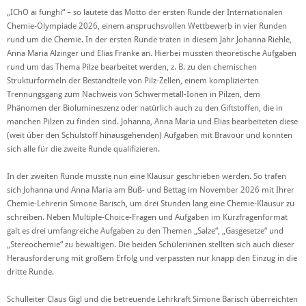
„IChO ai funghi“ – so lautete das Motto der ersten Runde der Internationalen
Chemie-Olympiade 2026, einem anspruchsvollen Wettbewerb in vier Runden
rund um die Chemie. In der ersten Runde traten in diesem Jahr Johanna Riehle,
Anna Maria Alzinger und Elias Franke an. Hierbei mussten theoretische Aufgaben
rund um das Thema Pilze bearbeitet werden, z. B. zu den chemischen
Strukturformeln der Bestandteile von Pilz-Zellen, einem komplizierten
Trennungsgang zum Nachweis von Schwermetall-Ionen in Pilzen, dem
Phänomen der Biolumineszenz oder natürlich auch zu den Giftstoffen, die in
manchen Pilzen zu finden sind. Johanna, Anna Maria und Elias bearbeiteten diese
(weit über den Schulstoff hinausgehenden) Aufgaben mit Bravour und konnten
sich alle für die zweite Runde qualifizieren.
In der zweiten Runde musste nun eine Klausur geschrieben werden. So trafen
sich Johanna und Anna Maria am Buß- und Bettag im November 2026 mit Ihrer
Chemie-Lehrerin Simone Barisch, um drei Stunden lang eine Chemie-Klausur zu
schreiben. Neben Multiple-Choice-Fragen und Aufgaben im Kurzfragenformat
galt es drei umfangreiche Aufgaben zu den Themen „Salze“, „Gasgesetze“ und
„Stereochemie“ zu bewältigen. Die beiden Schülerinnen stellten sich auch dieser
Herausforderung mit großem Erfolg und verpassten nur knapp den Einzug in die
dritte Runde.
Schulleiter Claus Gigl und die betreuende Lehrkraft Simone Barisch überreichten