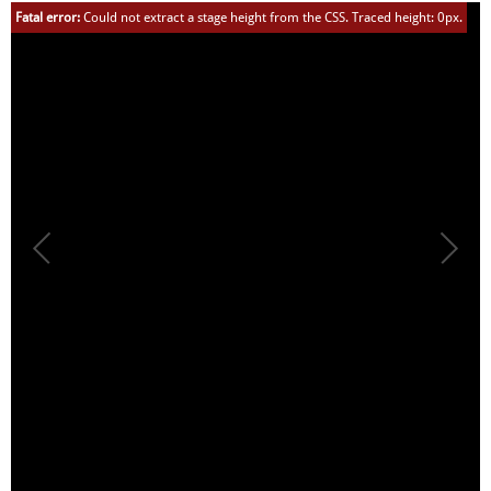
Fatal error:
Could not extract a stage height from the CSS. Traced height: 0px.