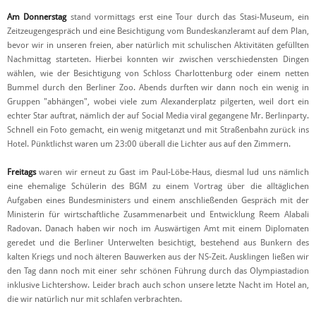
Am Donnerstag
stand vormittags erst eine Tour durch das Stasi-Museum, ein
Zeitzeugengespräch und eine Besichtigung vom Bundeskanzleramt auf dem Plan,
bevor wir in unseren freien, aber natürlich mit schulischen Aktivitäten gefüllten
Nachmittag starteten. Hierbei konnten wir zwischen verschiedensten Dingen
wählen, wie der Besichtigung von Schloss Charlottenburg oder einem netten
Bummel durch den Berliner Zoo. Abends durften wir dann noch ein wenig in
Gruppen "abhängen", wobei viele zum Alexanderplatz pilgerten, weil dort ein
echter Star auftrat, nämlich der auf Social Media viral gegangene Mr. Berlinparty.
Schnell ein Foto gemacht, ein wenig mitgetanzt und mit Straßenbahn zurück ins
Hotel. Pünktlichst waren um 23:00 überall die Lichter aus auf den Zimmern.
Freitags
waren wir erneut zu Gast im Paul-Löbe-Haus, diesmal lud uns nämlich
eine ehemalige Schülerin des BGM zu einem Vortrag über die alltäglichen
Aufgaben eines Bundesministers und einem anschließenden Gespräch mit der
Ministerin für wirtschaftliche Zusammenarbeit und Entwicklung Reem Alabali
Radovan. Danach haben wir noch im Auswärtigen Amt mit einem Diplomaten
geredet und die Berliner Unterwelten besichtigt, bestehend aus Bunkern des
kalten Kriegs und noch älteren Bauwerken aus der NS-Zeit. Ausklingen ließen wir
den Tag dann noch mit einer sehr schönen Führung durch das Olympiastadion
inklusive Lichtershow. Leider brach auch schon unsere letzte Nacht im Hotel an,
die wir natürlich nur mit schlafen verbrachten.