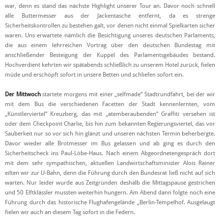
war, denn es stand das nächste Highlight unserer Tour an. Davor noch schnell
alle Buttermesser aus der Jackentasche entfernt, da es strenge
Sicherheitskontrollen zu bestehen galt, vor denen nicht einmal Spielkarten sicher
waren. Uns erwartete nämlich die Besichtigung unseres deutschen Parlaments,
die aus einem lehrreichen Vortrag über den deutschen Bundestag mit
anschließender Besteigung der Kuppel des Parlamentsgebäudes bestand.
Hochverdient kehrten wir spätabends schließlich zu unserem Hotel zurück, fielen
müde und erschöpft sofort in unsere Betten und schliefen sofort ein.
Der Mittwoch
startete morgens mit einer „selfmade“ Stadtrundfahrt, bei der wir
mit dem Bus die verschiedenen Facetten der Stadt kennenlernten, vom
„Künstlerviertel“ Kreuzberg, das mit „atemberaubenden“ Graffiti versehen ist
oder dem Checkpoint Charlie, bis hin zum bekannten Regierungsviertel, das vor
Sauberkeit nur so vor sich hin glänzt und unseren nächsten Termin beherbergte.
Davor wieder alle Brotmesser im Bus gelassen und ab ging es durch den
Sicherheitscheck ins Paul-Löbe-Haus. Nach einem Abgeordnetengespräch dort
mit dem sehr sympathischen, aktuellen Landwirtschaftsminister Alois Rainer
eilten wir zur U-Bahn, denn die Führung durch den Bundesrat ließ nicht auf sich
warten. Nur leider wurde aus Zeitgründen deshalb die Mittagspause gestrichen
und 50 Elftklässler mussten weiterhin hungern. Am Abend dann folgte noch eine
Führung durch das historische Flughafengelände „Berlin-Tempelhof. Ausgelaugt
fielen wir auch an diesem Tag sofort in die Federn.