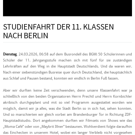
STUDIENFAHRT DER 11. KLASSEN
NACH BERLIN
Dienstag
, 24.03.2026, 06:58 auf dem Busrondell des BGM: 50 Schülerinnen und
Schüler der 11. Jahrgangsstufe machen sich mit fünf für sie zuständigen
Lehrkräften auf den Weg in die Hauptstadt Deutschlands. Und da waren wir.
Nach einer siebenstündigen Busreise quer durch Deutschland, die hauptsächlich
aus Schlaf und Pausen bestand, konnten wir endlich in Berlin Fuß fassen.
Aber wir durften keine Zeit verschwenden, denn unsere Klassenfahrt war ja
schließlich von den beiden Organisatoren Herrn Prechtl und Herrn Kornbichler
akribisch durchgeplant und mit so viel Programm ausgestattet worden wie
möglich, damit wir ja alles, was die Stadt Berlin so in sich hat, sehen konnten.
Und so marschierten wir gleich vorbei am Brandenburger Tor in Richtung ZDF-
Hauptstadtstudio. Dort angekommen durften wir Filmsets von Shows wie das
„Moma Café“ oder von „Maybrit Illner“ bestaunen. Wohlverdient folgte daraufhin
das Einchecken in unserem Hotel, wobei ein langer Verbleib nicht vorgesehen