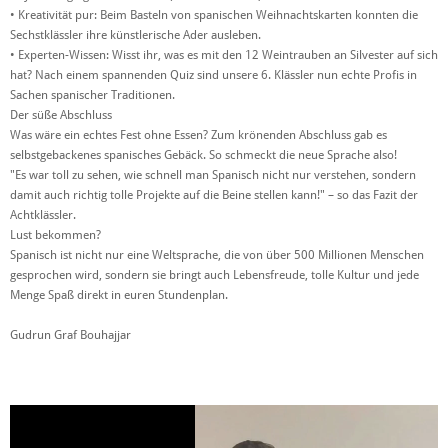
• Kreativität pur: Beim Basteln von spanischen Weihnachtskarten konnten die
Sechstklässler ihre künstlerische Ader ausleben.
• Experten-Wissen: Wisst ihr, was es mit den 12 Weintrauben an Silvester auf sich
hat? Nach einem spannenden Quiz sind unsere 6. Klässler nun echte Profis in
Sachen spanischer Traditionen.
Der süße Abschluss
Was wäre ein echtes Fest ohne Essen? Zum krönenden Abschluss gab es
selbstgebackenes spanisches Gebäck. So schmeckt die neue Sprache also!
"Es war toll zu sehen, wie schnell man Spanisch nicht nur verstehen, sondern
damit auch richtig tolle Projekte auf die Beine stellen kann!" – so das Fazit der
Achtklässler.
Lust bekommen?
Spanisch ist nicht nur eine Weltsprache, die von über 500 Millionen Menschen
gesprochen wird, sondern sie bringt auch Lebensfreude, tolle Kultur und jede
Menge Spaß direkt in euren Stundenplan.
Gudrun Graf Bouhajjar
Video
Player