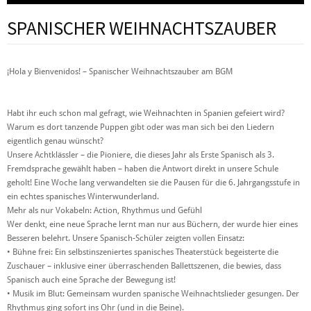
SPANISCHER WEIHNACHTSZAUBER
¡Hola y Bienvenidos! – Spanischer Weihnachtszauber am BGM
Habt ihr euch schon mal gefragt, wie Weihnachten in Spanien gefeiert wird?
Warum es dort tanzende Puppen gibt oder was man sich bei den Liedern
eigentlich genau wünscht?
Unsere Achtklässler – die Pioniere, die dieses Jahr als Erste Spanisch als 3.
Fremdsprache gewählt haben – haben die Antwort direkt in unsere Schule
geholt! Eine Woche lang verwandelten sie die Pausen für die 6. Jahrgangsstufe in
ein echtes spanisches Winterwunderland.
Mehr als nur Vokabeln: Action, Rhythmus und Gefühl
Wer denkt, eine neue Sprache lernt man nur aus Büchern, der wurde hier eines
Besseren belehrt. Unsere Spanisch-Schüler zeigten vollen Einsatz:
• Bühne frei: Ein selbstinszeniertes spanisches Theaterstück begeisterte die
Zuschauer – inklusive einer überraschenden Ballettszenen, die bewies, dass
Spanisch auch eine Sprache der Bewegung ist!
• Musik im Blut: Gemeinsam wurden spanische Weihnachtslieder gesungen. Der
Rhythmus ging sofort ins Ohr (und in die Beine).