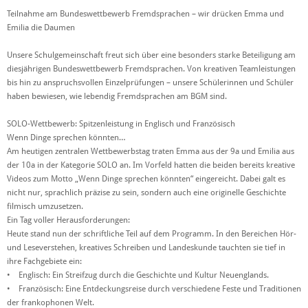
Teilnahme am Bundeswettbewerb Fremdsprachen – wir drücken Emma und
Emilia die Daumen
Unsere Schulgemeinschaft freut sich über eine besonders starke Beteiligung am
diesjährigen Bundeswettbewerb Fremdsprachen. Von kreativen Teamleistungen
bis hin zu anspruchsvollen Einzelprüfungen – unsere Schülerinnen und Schüler
haben bewiesen, wie lebendig Fremdsprachen am BGM sind.
SOLO-Wettbewerb: Spitzenleistung in Englisch und Französisch
Wenn Dinge sprechen könnten…
Am heutigen zentralen Wettbewerbstag traten Emma aus der 9a und Emilia aus
der 10a in der Kategorie SOLO an. Im Vorfeld hatten die beiden bereits kreative
Videos zum Motto „Wenn Dinge sprechen könnten“ eingereicht. Dabei galt es
nicht nur, sprachlich präzise zu sein, sondern auch eine originelle Geschichte
filmisch umzusetzen.
Ein Tag voller Herausforderungen:
Heute stand nun der schriftliche Teil auf dem Programm. In den Bereichen Hör-
und Leseverstehen, kreatives Schreiben und Landeskunde tauchten sie tief in
ihre Fachgebiete ein:
• Englisch: Ein Streifzug durch die Geschichte und Kultur Neuenglands.
• Französisch: Eine Entdeckungsreise durch verschiedene Feste und Traditionen
der frankophonen Welt.