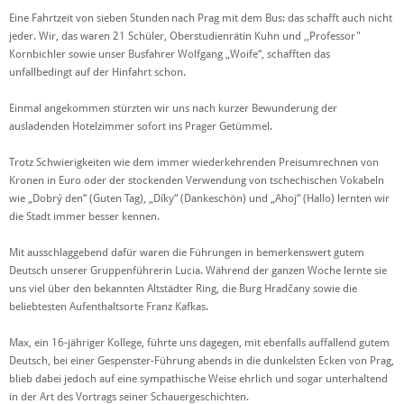
Eine Fahrtzeit von sieben Stunden nach Prag mit dem Bus: das schafft auch nicht
jeder. Wir, das waren 21 Schüler, Oberstudienrätin Kuhn und ,,Professor"
Kornbichler sowie unser Busfahrer Wolfgang „Woife“, schafften das
unfallbedingt auf der Hinfahrt schon.
Einmal angekommen stürzten wir uns nach kurzer Bewunderung der
ausladenden Hotelzimmer sofort ins Prager Getümmel.
Trotz Schwierigkeiten wie dem immer wiederkehrenden Preisumrechnen von
Kronen in Euro oder der stockenden Verwendung von tschechischen Vokabeln
wie „Dobrý den“ (Guten Tag), „
Díky“
(Dankeschön) und „Ahoj“ (Hallo) lernten wir
die Stadt immer besser kennen.
Mit ausschlaggebend dafür waren die Führungen in bemerkenswert gutem
Deutsch unserer Gruppenführerin Lucia. Während der ganzen Woche lernte sie
uns viel über den bekannten Altstädter Ring, die Burg Hradčany
sowie die
beliebtesten Aufenthaltsorte Franz Kafkas.
Max, ein 16-jähriger Kollege, führte uns dagegen, mit ebenfalls auffallend gutem
Deutsch, bei einer Gespenster-Führung abends in die dunkelsten Ecken von Prag,
blieb dabei jedoch auf eine sympathische Weise ehrlich und sogar unterhaltend
in der Art des Vortrags seiner Schauergeschichten.