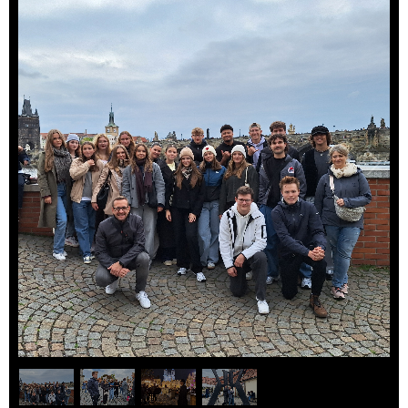
1
/
4