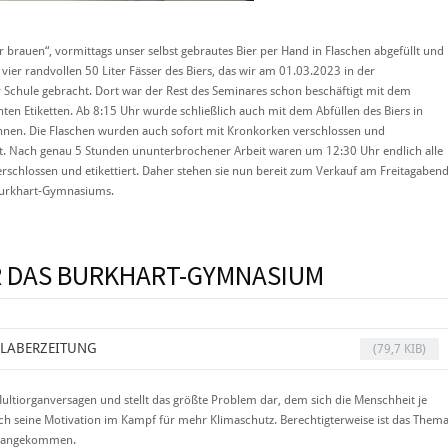
brauen“, vormittags unser selbst gebrautes Bier per Hand in Flaschen abgefüllt und
ie vier randvollen 50 Liter Fässer des Biers, das wir am 01.03.2023 in der
 Schule gebracht. Dort war der Rest des Seminares schon beschäftigt mit dem
en Etiketten. Ab 8:15 Uhr wurde schließlich auch mit dem Abfüllen des Biers in
nnen. Die Flaschen wurden auch sofort mit Kronkorken verschlossen und
ebt. Nach genau 5 Stunden ununterbrochener Arbeit waren um 12:30 Uhr endlich alle
rschlossen und etikettiert. Daher stehen sie nun bereit zum Verkauf am Freitagaben
 Burkhart-Gymnasiums.
R DAS BURKHART-GYMNASIUM
R LABERZEITUNG
(79,7 KIB)
Multiorganversagen und stellt das größte Problem dar, dem sich die Menschheit je
esch seine Motivation im Kampf für mehr Klimaschutz. Berechtigterweise ist das Them
n angekommen.