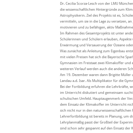
Dr. Cecilia Scorza-Lesch von der LMU München
die wissenschaftlichen Hintergründe zum Klim
Astrophysikerin. Ziel des Projekts ist es, Sch
vermitteln, um sie in die Lage zu versetzen, a
motivieren und zu befähigen, aktiv Maßnahme
Im Rahmen des Gesamtprojekts ist unter andere
Schülerinnen und Schülern erlauben, Aspekte 
Erwärmung und Versauerung der Ozeane oder 
Was zunächst als Anleitung zum Eigenbau ent
mit vielen Preisen hat sich die Bayerische Spar
Gymnasien im Freistaat zwei Klimakoffer un
weiteren Verlauf werden auch die anderen Sch
Am 19. Dezember waren dann Brigitte Müller 
Landau a.d. Isar. Als Multiplikator für die G
Bei der Fortbildung erfuhren die Lehrkräfte, 
im Unterricht diskutiert und gemeinsam such
schulischen Umfeld. Hauptaugenmerk der Veran
dem Einsatz der Klimakoffer im Unterricht ni
sich nicht nur in den naturwissenschaftlichen 
Lehrerfortbildung ist bereits in Planung, um d
Lehrplanmäßig passt der Großteil der Experime
sind schon sehr gespannt auf den Einsatz der 