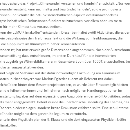
 hat deshalb das Projekt „Klimawandel: verstehen und handeln“ entwickelt. „Nur we
awandel versteht, kann nachhaltig und begründet handeln“, so die promovierte
ülerinnen und Schüler die naturwissenschaftlichen Aspekte des Klimawandels zu
n gesellschaftlichen Diskussionen fundiert teilzunehmen, vor allem aber um sie zu
n für mehr Klimaschutz voranzutreiben.
m der „LMU Klimakoffer“ entstanden. Dieser beinhaltet zwölf Aktivitäten, die es de
wie beispielsweise den Treibhauseffekt und die Wirkung von Treibhausgasen, die
die Kipppunkte im Klimasystem näher kennenzulernen.
standen ist, hat mittlerweile große Dimensionen angenommen. Nach der Auszeichnu
kassenstiftung dazu entschlossen, im ersten Durchlauf für alle interessierten
d eine zugehörige Wärmebildkamera im Gesamtwert von über 1000€ anzuschaffen. Im
ularten ausgestattet werden.
und Siegfried Seebauer auf der dafür notwendigen Fortbildung am Gymnasium
ymnasien in Niederbayern war Markus Eglseder zudem als Referent mit dabei.
welche Ideen hinter dem Gesamtprojekt stecken, es wurde über Einsatzmöglichkeiten
ten die Teilnehmerinnen und Teilnehmer nach möglichen Handlungsoptionen im
staltung lag aber auf dem eigenständigen Ausprobieren der zwölf Aktivitäten, soda
chts mehr entgegensteht. Betont wurde die überfachliche Bedeutung des Themas, das
Fächern niederschlagen, sondern breite Diskussion erfahren sollte. Eine schulinterne
ie Inhalte möglichst dem ganzen Kollegium zu vermitteln.
nte in den Physiklehrplan der 9. Klasse und die dort eingesetzten Physiklehrkräfte
Klimakoffer.