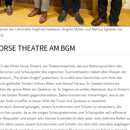
amen der Lehrkräfte Siegfried Seebauer, Brigitte Müller und Markus Eglseder bei
s).
ORSE THEATRE AM BGM
3 das White Horse Theatre, ein Theaterensemble, das aus Muttersprachlern des
ielerinnen und Schauspieler des englischen Tourneetheaters haben allen Klassen der
erstück „The Green Knight“ präsentiert. Es erzählt eine Geschichte vom Hofe des
n Grün gekleidet, fordert Arthurs Ritter zum Kampf heraus. Sir Gawain nimmt die
ss der grüne Ritter ein Zauberer ist. So beginnt ein wildes Abenteuer durch finstere
e die beiden Rivalen gegenüberstehen. Dabei konnten wir mitverfolgen, wie es der
 am Ende schaffte, in dieser Welt der Tricks und Zauberei zu bestehen.
 es auch diesmal gelungen, unsere Schülerinnen und Schüler zu verzaubern. Die
hen positiv, da es die jungen Schauspielerinnen und Schauspieler auf raffinierte
n Requisiten und einem sehr kleinen Ensemble (in dem jeder stets mehrere Rollen zu
n. Vor allem waren unsere Schülerinnen und Schüler von dem teils interaktiv angelegte