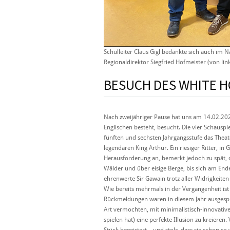
Schulleiter Claus Gigl bedankte sich auch im N
Regionaldirektor Siegfried Hofmeister (von link
BESUCH DES WHITE H
Nach zweijähriger Pause hat uns am 14.02.202
Englischen besteht, besucht. Die vier Schausp
fünften und sechsten Jahrgangsstufe das Theat
legendären King Arthur. Ein riesiger Ritter, i
Herausforderung an, bemerkt jedoch zu spät, da
Wälder und über eisige Berge, bis sich am End
ehrenwerte Sir Gawain trotz aller Widrigkeiten
Wie bereits mehrmals in der Vergangenheit ist
Rückmeldungen waren in diesem Jahr ausgesproc
Art vermochten, mit minimalistisch-innovative
spielen hat) eine perfekte Illusion zu kreiere