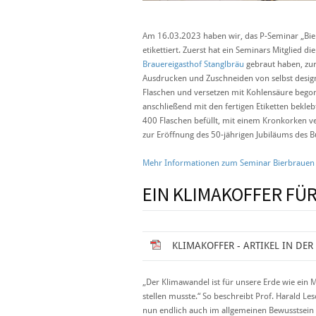
Am 16.03.2023 haben wir, das P-Seminar „Bier 
etikettiert. Zuerst hat ein Seminars Mitglied d
Brauereigasthof Stanglbräu
gebraut haben, zur
Ausdrucken und Zuschneiden von selbst designt
Flaschen und versetzen mit Kohlensäure bego
anschließend mit den fertigen Etiketten bekl
400 Flaschen befüllt, mit einem Kronkorken ve
zur Eröffnung des 50-jährigen Jubiläums des
Mehr Informationen zum Seminar Bierbrauen
EIN KLIMAKOFFER FÜ
KLIMAKOFFER - ARTIKEL IN DE
„Der Klimawandel ist für unsere Erde wie ein 
stellen musste.“ So beschreibt Prof. Harald L
nun endlich auch im allgemeinen Bewusstsei