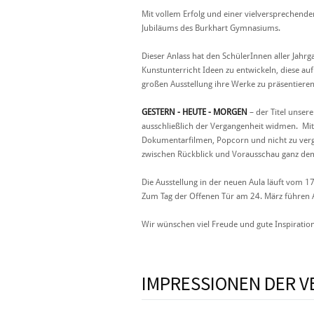
Mit vollem Erfolg und einer vielversprechende
Jubiläums des Burkhart Gymnasiums.
Dieser Anlass hat den SchülerInnen aller Jahr
Kunstunterricht Ideen zu entwickeln, diese au
großen Ausstellung ihre Werke zu präsentiere
GESTERN - HEUTE - MORGEN
– der Titel unser
ausschließlich der Vergangenheit widmen.
Mit
Dokumentarfilmen, Popcorn und nicht zu verge
zwischen Rückblick und Vorausschau ganz de
Die Ausstellung in der neuen Aula läuft vom 1
Zum Tag der Offenen Tür am 24. März führen A
Wir wünschen viel Freude und gute Inspiratio
IMPRESSIONEN DER V