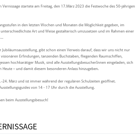
n Vernissage startete am Freitag, den 17.März 2023 die Festwoche des 50-jährigen
gangsstufen in den letzten Wochen und Monaten die Möglichkeit gegeben, im
f unterschiedlichste Art und Weise gestalterisch umzusetzen und im Rahmen einer
n…
er Jubiläumsausstellung, gibt schon einen Verweis darauf, dass wir uns nicht nur
 visionären Erfindungen, tanzenden Buchstaben, fliegenden Raumschiffen,
ssen hochkarätiger Musik, sind alle AusstellungsbesucherInnen eingeladen, sich
m Heute – und damit diesem besonderen Anlass hinzugeben.
7.-24. März und ist immer während der regulären Schulzeiten geöffnet.
usstellungsguides von 14 - 17 Uhr durch die Ausstellung.
nen beim Ausstellungsbesuch!
ERNISSAGE