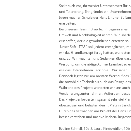
Stellt euch vor, ihr werdet Unternehmer: Ihr h
und Tatendrang. Ihr gründet ein Unternehmen un
Ideen machen Schule der Hans Lindner Stiftun
erarbeiten.
Bei unserem Team `DrawTech` begann alles mi
Umwelt und Nachhaltigkeit achten. Wir überleg
erschaffen, der die gewöhnlichen ersetzen soll
Unser Stift ´ITAS` soll jedem ermöglichen, mit
wir das Grundkonzept fertig hatten, wendeten
usw. zu. Wir machten uns Gedanken über das A
Werbung, um die nötige Aufmerksamkeit zu erl
wie das Unternehmen `scribble`. Wir sahen un
Dennoch legten wir am meisten Wert auf das G
die sowohl die Technik als auch das Design des S
Während des Projekts wendeten wir uns auch a
Versicherungsunternehmen. Außerdem besuchte
Das Projekt erforderte insgesamt sehr viel Pl
überzeugen und belegten den 1. Platz in Landk
Durch das Mitmachen am Projekt der Hans Li
besser verstehen und nachvollziehen. Insgesam
Eveline Schnell, 10c & Laura Kindsmüller, 10b