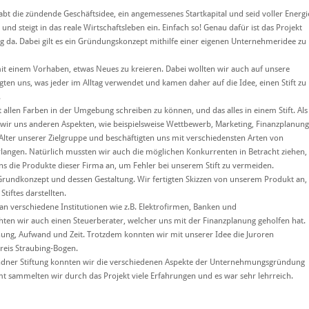
abt die zündende Geschäftsidee, ein angemessenes Startkapital und seid voller Energi
d steigt in das reale Wirtschaftsleben ein. Einfach so! Genau dafür ist das Projekt
g da. Dabei gilt es ein Gründungskonzept mithilfe einer eigenen Unternehmeridee zu
t einem Vorhaben, etwas Neues zu kreieren. Dabei wollten wir auch auf unsere
ten uns, was jeder im Alltag verwendet und kamen daher auf die Idee, einen Stift zu
.
 allen Farben in der Umgebung schreiben zu können, und das alles in einem Stift. Als
 wir uns anderen Aspekten, wie beispielsweise Wettbewerb, Marketing, Finanzplanung
lter unserer Zielgruppe und beschäftigten uns mit verschiedensten Arten von
angen. Natürlich mussten wir auch die möglichen Konkurrenten in Betracht ziehen,
s die Produkte dieser Firma an, um Fehler bei unserem Stift zu vermeiden.
rundkonzept und dessen Gestaltung. Wir fertigten Skizzen von unserem Produkt an,
tiftes darstellten.
n verschiedene Institutionen wie z.B. Elektrofirmen, Banken und
n wir auch einen Steuerberater, welcher uns mit der Finanzplanung geholfen hat.
anung, Aufwand und Zeit. Trotzdem konnten wir mit unserer Idee die Juroren
reis Straubing-Bogen.
ndner Stiftung konnten wir die verschiedenen Aspekte der Unternehmungsgründung
t sammelten wir durch das Projekt viele Erfahrungen und es war sehr lehrreich.