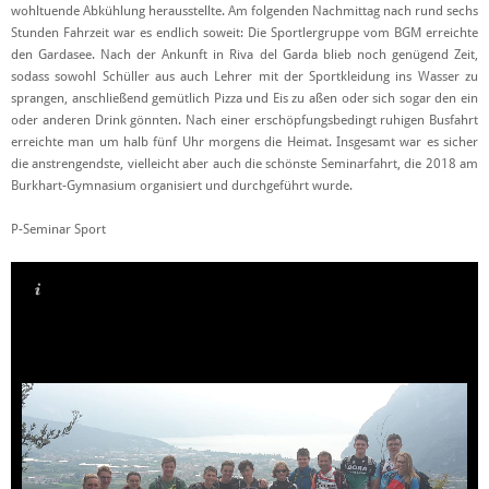
wohltuende Abkühlung herausstellte. Am folgenden Nachmittag nach rund sechs
Stunden Fahrzeit war es endlich soweit: Die Sportlergruppe vom BGM erreichte
den Gardasee. Nach der Ankunft in Riva del Garda blieb noch genügend Zeit,
sodass sowohl Schüller aus auch Lehrer mit der Sportkleidung ins Wasser zu
sprangen, anschließend gemütlich Pizza und Eis zu aßen oder sich sogar den ein
oder anderen Drink gönnten. Nach einer erschöpfungsbedingt ruhigen Busfahrt
erreichte man um halb fünf Uhr morgens die Heimat. Insgesamt war es sicher
die anstrengendste, vielleicht aber auch die schönste Seminarfahrt, die 2018 am
Burkhart-Gymnasium organisiert und durchgeführt wurde.
P-Seminar Sport