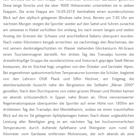
Diese lange Strecke und die über 9000 Höhenmeter unterteilten sie in sieben
Etappen. Die erste Etappe am 16.09.2018 beinhaltete einen wunderschönen
Blick auf den idyllisch gelegenen Blindsee nahe Imst. Bereits um 7:30 Uhr am
nächsten Morgen stiegen die Sportler wieder auf den Sattel und fuhren zunächst
am zeitweise in Nebel verhüllten Inn entlang, bis nach einem langen und steilen
Anstieg die Grenzen der Schweiz und anschließend Italiens überquert wurden.
Nach vielen Kilometern bergab erreichten sie nachmittags den Reschensee, der
mit seinem denkmalgeschützten im Wasser stehenden Glockenturm Alt-Graun
einen Touristenmagnet darstellt. Am dritten Tag des Transalps konnte die
dreizehnköpfige Gruppe die wunderschöne und historisch geprägte Stadt Meran
bestaunen, die im Etschtal liegt, umgeben von den Ötztaler und Sarntaler Alpen.
Bei angenehmen spätsommerlichen Temperaturen konnten die Schüler, begleitet
von den Lehrern OStR Plank und StRin Heckner, am Folgetag die
atemberaubende Aussicht nahe der Bergstation der Seilbahn „Meran 2000“
genießen. Nach dem Durchqueren von vielen grünen Wiesen und Weiden kamen
sie abends schlussendlich in Eppan nahe Bozen an. Ohne nennenswerter
Regenerationspause überquerten die Sportler auf einer Höhe von 1800m am
drittletzten Tag des Transalps den Mendelkamm, sodass sie einen traumhaften
Blick auf die im Tal gelegenen Apfelplantagen hatten. Nach dieser unglaublichen
Leistung aller Beteiligten ging es am nächsten Tag bei hochsommerlichen
Temperaturen durch duftende Apfelhaine und Weingüter zum rund 40
Kilometer vom Gardasee entfernten Molvenosee, der sich abends als eine