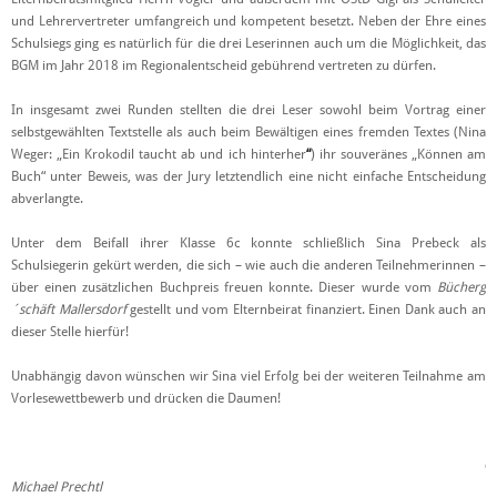
und Lehrervertreter umfangreich und kompetent besetzt. Neben der Ehre eines
Schulsiegs ging es natürlich für die drei Leserinnen auch um die Möglichkeit, das
BGM im Jahr 2018 im Regionalentscheid gebührend vertreten zu dürfen.
In insgesamt zwei Runden stellten die drei Leser sowohl beim Vortrag einer
selbstgewählten Textstelle als auch beim Bewältigen eines fremden Textes (Nina
Weger: „Ein Krokodil taucht ab und ich hinterher
“
) ihr souveränes „Können am
Buch“ unter Beweis, was der Jury letztendlich eine nicht einfache Entscheidung
abverlangte.
Unter dem Beifall ihrer Klasse 6c konnte schließlich Sina Prebeck als
Schulsiegerin gekürt werden, die sich – wie auch die anderen Teilnehmerinnen –
über einen zusätzlichen Buchpreis freuen konnte. Dieser wurde vom
Bücherg
´schäft Mallersdorf
gestellt und vom Elternbeirat finanziert. Einen Dank auch an
dieser Stelle hierfür!
Unabhängig davon wünschen wir Sina viel Erfolg bei der weiteren Teilnahme am
Vorlesewettbewerb und drücken die Daumen!
O
Michael Prechtl