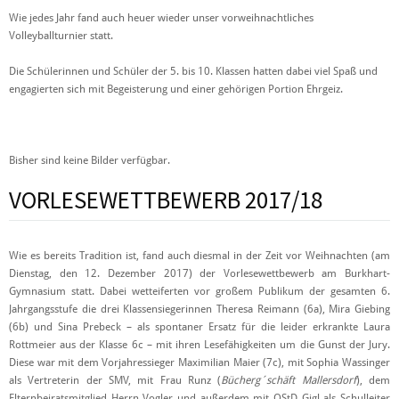
Wie jedes Jahr fand auch heuer wieder unser vorweihnachtliches
Volleyballturnier statt.
Die Schülerinnen und Schüler der 5. bis 10. Klassen hatten dabei viel Spaß und
engagierten sich mit Begeisterung und einer gehörigen Portion Ehrgeiz.
Bisher sind keine Bilder verfügbar.
VORLESEWETTBEWERB 2017/18
Wie es bereits Tradition ist, fand auch diesmal in der Zeit vor Weihnachten (am
Dienstag, den 12. Dezember 2017) der Vorlesewettbewerb am Burkhart-
Gymnasium statt. Dabei wetteiferten vor großem Publikum der gesamten 6.
Jahrgangsstufe die drei Klassensiegerinnen Theresa Reimann (6a), Mira Giebing
(6b) und Sina Prebeck – als spontaner Ersatz für die leider erkrankte Laura
Rottmeier aus der Klasse 6c – mit ihren Lesefähigkeiten um die Gunst der Jury.
Diese war mit dem Vorjahressieger Maximilian Maier (7c), mit Sophia Wassinger
als Vertreterin der SMV, mit Frau Runz (
Bücherg´schäft Mallersdorf
), dem
Elternbeiratsmitglied Herrn Vogler und außerdem mit OStD Gigl als Schulleiter