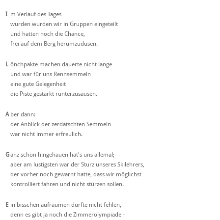
I
m Verlauf des Tages
wurden wurden wir in Gruppen eingeteilt
und hatten noch die Chance,
frei auf dem Berg herumzudüsen.
L
önchpakte machen dauerte nicht lange
und war für uns Rennsemmeln
eine gute Gelegenheit
die Piste gestärkt runterzusausen.
A
ber dann:
der Anblick der zerdatschten Semmeln
war nicht immer erfreulich.
G
anz schön hingehauen hat's uns allemal;
aber am lustigsten war der Sturz unseres Skilehrers,
der vorher noch gewarnt hatte, dass wir möglichst
kontrolliert fahren und nicht stürzen sollen.
E
in bisschen aufräumen durfte nicht fehlen,
denn es gibt ja noch die Zimmerolympiade -