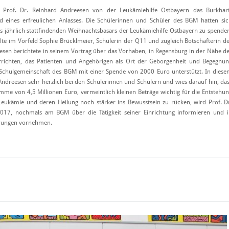
Prof. Dr. Reinhard Andreesen von der Leukämiehilfe Ostbayern das Burkhart
 eines erfreulichen Anlasses. Die Schülerinnen und Schüler des BGM hatten si
s jährlich stattfindenden Weihnachtsbasars der Leukämiehilfe Ostbayern zu spende
llte im Vorfeld Sophie Brücklmeier, Schülerin der Q11 und zugleich Botschafterin d
eesen berichtete in seinem Vortrag über das Vorhaben, in Regensburg in der Nähe d
 errichten, das Patienten und Angehörigen als Ort der Geborgenheit und Begegnu
r Schulgemeinschaft des BGM mit einer Spende von 2000 Euro unterstützt. In dies
ndreesen sehr herzlich bei den Schülerinnen und Schülern und wies darauf hin, da
umme von 4,5 Millionen Euro, vermeintlich kleinen Beträge wichtig für die Entstehu
Leukämie und deren Heilung noch stärker ins Bewusstsein zu rücken, wird Prof. D
017, nochmals am BGM über die Tätigkeit seiner Einrichtung informieren und 
erungen vornehmen.