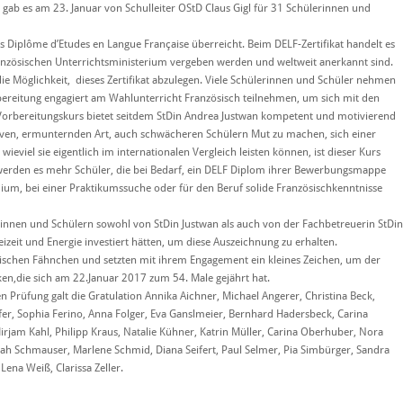
b es am 23. Januar von Schulleiter OStD Claus Gigl für 31 Schülerinnen und
 Diplôme d’Etudes en Langue Française überreicht. Beim DELF-Zertifikat handelt es
anzösischen Unterrichtsministerium vergeben werden und weltweit anerkannt sind.
e Möglichkeit, dieses Zertifikat abzulegen. Viele Schülerinnen und Schüler nehmen
ereitung engagiert am Wahlunterricht Französisch teilnehmen, um sich mit den
orbereitungskurs bietet seitdem StDin Andrea Justwan kompetent und motivierend
itiven, ermunternden Art, auch schwächeren Schülern Mut zu machen, sich einer
eviel sie eigentlich im internationalen Vergleich leisten können, ist dieser Kurs
werden es mehr Schüler, die bei Bedarf, ein DELF Diplom ihrer Bewerbungsmappe
dium, bei einer Praktikumssuche oder für den Beruf solide Französischkenntnisse
nnen und Schülern sowohl von StDin Justwan als auch von der Fachbetreuerin StDin
eizeit und Energie investiert hätten, um diese Auszeichnung zu erhalten.
ösischen Fähnchen und setzten mit ihrem Engagement ein kleines Zeichen, um der
en,die sich am 22.Januar 2017 zum 54. Male gejährt hat.
Prüfung galt die Gratulation Annika Aichner, Michael Angerer, Christina Beck,
ufer, Sophia Ferino, Anna Folger, Eva Ganslmeier, Bernhard Hadersbeck, Carina
irjam Kahl, Philipp Kraus, Natalie Kühner, Katrin Müller, Carina Oberhuber, Nora
nah Schmauser, Marlene Schmid, Diana Seifert, Paul Selmer, Pia Simbürger, Sandra
Lena Weiß, Clarissa Zeller.