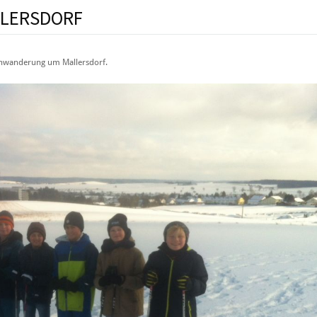
LLERSDORF
huhwanderung um Mallersdorf.