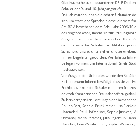
Glückwünsche zum bestandenen DELF-Diplom ga
Schüler der 9. und 10. Jahrgangsstufe.
Endlich wurden ihnen die echten Urkunden des
sich um staatliche Sprachdiplome, die vom fr
Am BGM besteht seit dem Schuljahr 2009/10 di
das Angebot wahr, indem sie zur Prüfungsvorb
Aufgabenformen vertraut zu machen. Diesen V
den interessierten Schülern an. Mit ihrer pos
Sprachprüfung zu unterziehen und zu erleben, wi
immer begehrter geworden. Von Jahr zu Jahr 
beilegen können, um international für ein Stu
nachzuweisen.
Vor Ausgabe der Urkunden wurde den Schüleri
Blei-Pohmann lobend bestätigt, dass sie viel Fr
Fröhlich winkten die Schüler mit ihren franz
deutsch-französischen Freundschaft zu gedenk
Zu hervorragenden Leistungen der bestandenen 
Philipp Berr, Sophie Brücklmeier, Lisa Eierka
Hasenöhrl, Paul Hofmeister, Sophie Justwan, M
Osmanaj, Maria Parzefall, Julia Regenfuß, Han
Unsicker, Lina Weinbrenner, Sophie Weinzierl, 