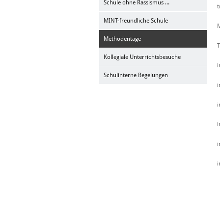
Schule ohne Rassismus ...
t
MINT-freundliche Schule
M
Methodentage
Kollegiale Unterrichtsbesuche
i
Schulinterne Regelungen
i
i
i
i
i