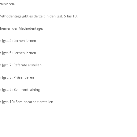
rainieren.
ethodentage gibt es derzeit in den Jgst. 5 bis 10.
Themen der Methodentage:
n Jgst. 5: Lernen lernen
n Jgst. 6: Lernen lernen
n Jgst. 7: Referate erstellen
n Jgst. 8: Präsentieren
n Jgst. 9: Benimmtraining
n Jgst. 10: Seminararbeit erstellen