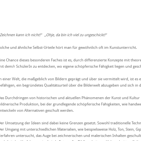
Zeichnen kann ich nicht!“ „Ohje, da bin ich viel zu ungeschickt!“
olche und ähnliche Selbst-Urteile hört man für gewöhnlich oft im Kunstunterricht.
ine Chance dieses besonderen Faches ist es, durch differenzierte Konzepte mit theo
it dem/r SchülerIn zu entdecken, wo eigene schöpferische Fähigkeit liegen und ges
n einer Welt, die maßgeblich von Bildern geprägt und über sie vermittelt wird, ist es
efähigen, ein begründetes Qualitätsurteil über die Bilderwelt abzugeben und sich in d
as Durchdringen von historischen und aktuellen Phänomenen der Kunst und Kultur is
ildnerische Produktion, bei der grundlegende schöpferische Fähigkeiten, wie handwe
ntwickeln von Alternativen geschult werden.
er Umsetzung der Ideen sind dabei keine Grenzen gesetzt. Sowohl traditionelle Tec
er Umgang mit unterschiedlichen Materialien, wie beispielsweise Holz, Ton, Stein, Gip
erfahren untersucht, das Auge bei zeichnerischen und malerischen Inhalten geschul